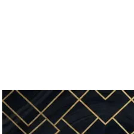
NY • MO